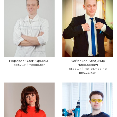
Морозов Олег Юрьевич
Байбеков Владимир
ведущий технолог
Николаевич
старший менеджер по
продажам