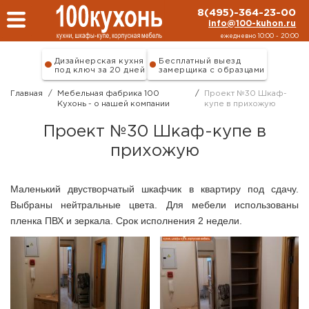
Перейти к основному содержанию
8(495)-364-23-00
info@100-kuhon.ru
ежедневно 10:00 - 20:00
Дизайнерская кухня
Бесплатный выезд
под ключ за 20 дней
замерщика с образцами
Главная
/
Мебельная фабрика 100
/
Проект №30 Шкаф-
Кухонь - о нашей компании
купе в прихожую
Проект №30 Шкаф-купе в
прихожую
Маленький двустворчатый шкафчик в квартиру под сдачу.
Выбраны нейтральные цвета. Для мебели использованы
пленка ПВХ и зеркала. Срок исполнения 2 недели.