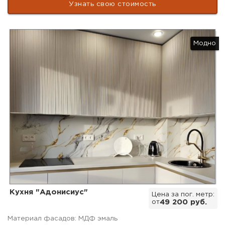
Узнать свою стоимость
Модно
Кухня "Адонисиус"
Цена за пог. метр:
от
49 200 руб.
Материал фасадов: МДФ эмаль