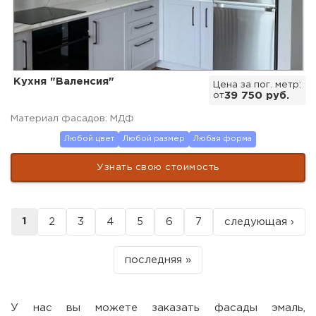
Кухня "Валенсия"
Цена за пог. метр:
от
39 750 руб.
Материал фасадов: МДФ
Любой цвет
Любой размер
Любая форма
Узнать свою стоимость
1
2
3
4
5
6
7
следующая ›
Страницы
последняя »
У нас вы можете заказать фасады эмаль,