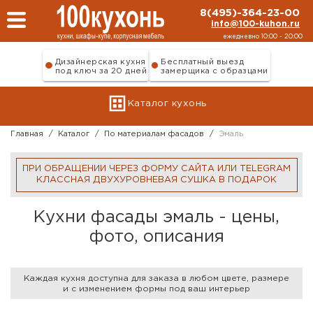
Перейти к основному содержанию
8(495)-364-23-00
info@100-kuhon.ru
ежедневно 10:00 - 20:00
Дизайнерская кухня
Бесплатный выезд
под ключ за 20 дней
замерщика с образцами
Каталог кухонь
Главная
/
Каталог
/
По материалам фасадов
/
Эмаль
ПРИ ОБРАЩЕНИИ ЧЕРЕЗ ФОРМУ САЙТА ИЛИ TELEGRAM
КЛАССНАЯ ДВУХУРОВНЕВАЯ СУШКА В ПОДАРОК
Кухни фасады эмаль - цены,
фото, описания
Каждая кухня доступна для заказа в любом цвете, размере
и с изменением формы под ваш интерьер