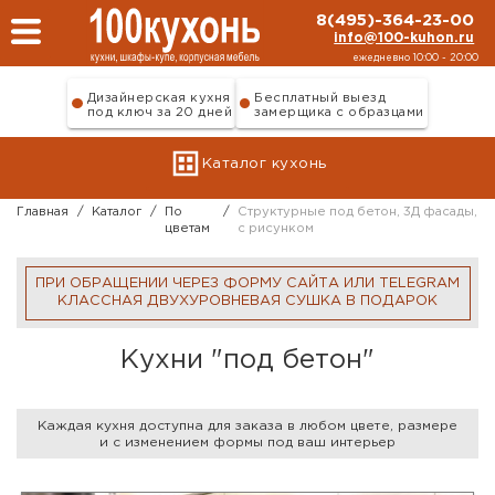
Перейти к основному содержанию
8(495)-364-23-00
info@100-kuhon.ru
ежедневно 10:00 - 20:00
Дизайнерская кухня
Бесплатный выезд
под ключ за 20 дней
замерщика с образцами
Каталог кухонь
Главная
/
Каталог
/
По
/
Структурные под бетон, 3Д фасады,
цветам
с рисунком
ПРИ ОБРАЩЕНИИ ЧЕРЕЗ ФОРМУ САЙТА ИЛИ TELEGRAM
КЛАССНАЯ ДВУХУРОВНЕВАЯ СУШКА В ПОДАРОК
Кухни "под бетон"
Каждая кухня доступна для заказа в любом цвете, размере
и с изменением формы под ваш интерьер