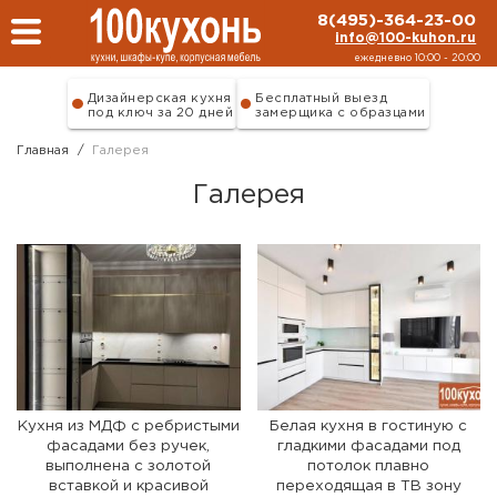
Перейти к основному содержанию
8(495)-364-23-00
info@100-kuhon.ru
ежедневно 10:00 - 20:00
Дизайнерская кухня
Бесплатный выезд
под ключ за 20 дней
замерщика с образцами
Главная
/
Галерея
Галерея
Кухня из МДФ с ребристыми
Белая кухня в гостиную с
фасадами без ручек,
гладкими фасадами под
выполнена с золотой
потолок плавно
вставкой и красивой
переходящая в ТВ зону