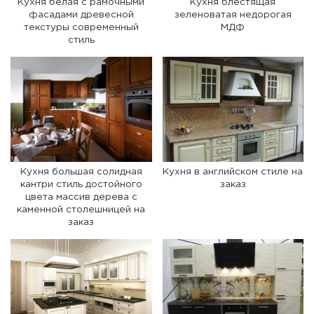
Кухня белая с рамочными
Кухня блестящая
фасадами древесной
зеленоватая недорогая
текстуры современный
МДФ
стиль
Кухня большая солидная
Кухня в английском стиле на
кантри стиль достойного
заказ
цвета массив дерева с
каменной столешницей на
заказ