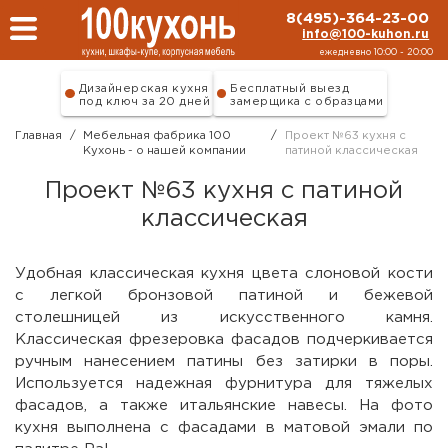
Перейти к основному содержанию
8(495)-364-23-00
info@100-kuhon.ru
ежедневно 10:00 - 20:00
Дизайнерская кухня
Бесплатный выезд
под ключ за 20 дней
замерщика с образцами
Главная
/
Мебельная фабрика 100
/
Проект №63 кухня с
Кухонь - о нашей компании
патиной классическая
Проект №63 кухня с патиной
классическая
Удобная классическая кухня цвета слоновой кости
с легкой бронзовой патиной и бежевой
столешницей из искусственного камня.
Классическая фрезеровка фасадов подчеркивается
ручным нанесением патины без затирки в поры.
Используется надежная фурнитура для тяжелых
фасадов, а также итальянские навесы. На фото
кухня выполнена с фасадами в матовой эмали по