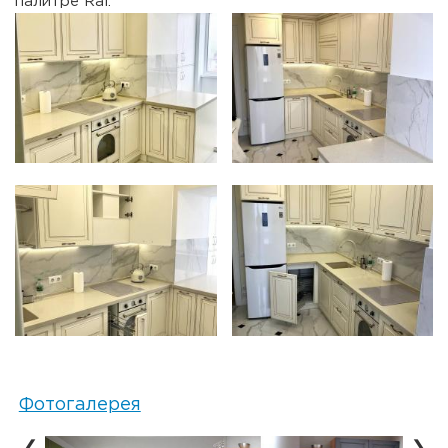
палитре Ral.
Фотогалерея
❮
❯