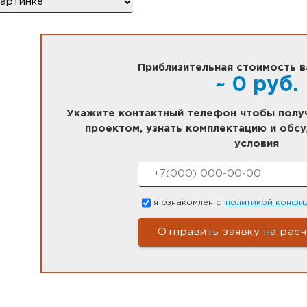
Приблизительная стоимость в
~
0
руб.
Укажите контактный телефон чтобы получ
проектом, узнать комплектацию и обс
условия
Номер телефона
*
Согласие
*
я ознакомлен с
политикой конфи