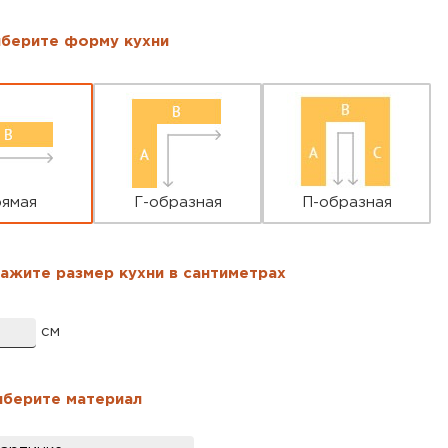
берите форму кухни
ры кухни
*
ямая
Г-образная
П-образная
ажите размер кухни в сантиметрах
см
берите материал
л
*