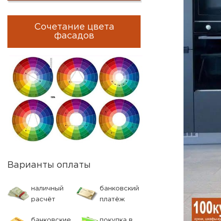
Сочетание цвета
фасадов
Варианты оплаты
наличный
банковский
расчёт
платёж
банковские
покупка в