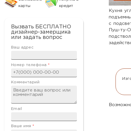
карты
кредит
Кухня уг
подъемны
с подсве
Вызвать БЕСПЛАТНО
Пуш-ту-О
дизайнер-замерщика
подство
или задать вопрос
задейств
Ваш адрес
Номер телефона
*
Изг
Комментарий
Возможно
Email
Ваше имя
*