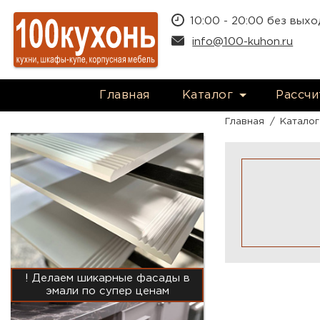
Перейти к основному содержанию
10:00 - 20:00 без вых
info@100-kuhon.ru
Главная
Каталог
Рассчи
Главная
/
Каталог
! Делаем шикарные фасады в
эмали по супер ценам