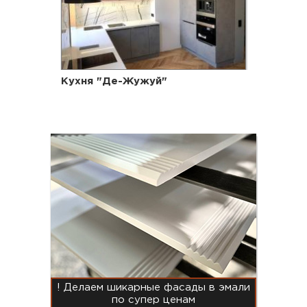
Кухня "Де-Жужуй"
! Делаем шикарные фасады в эмали
по супер ценам