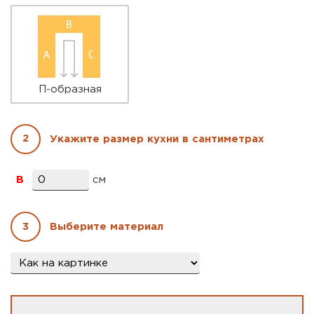
П-образная
2
Укажите размер кухни в сантиметрах
B
см
3
Выберите материал
Материал
*