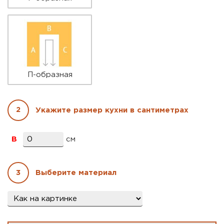
П-образная
2
Укажите размер кухни в сантиметрах
B
см
3
Выберите материал
Материал
*