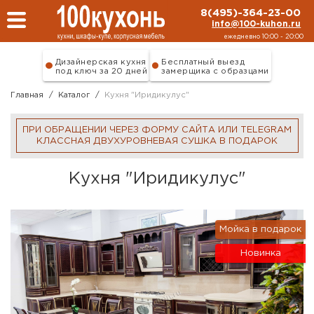
Перейти к основному содержанию
8(495)-364-23-00
info@100-kuhon.ru
ежедневно 10:00 - 20:00
Дизайнерская кухня
Бесплатный выезд
под ключ за 20 дней
замерщика с образцами
Главная
/
Каталог
/
Кухня "Иридикулус"
ПРИ ОБРАЩЕНИИ ЧЕРЕЗ ФОРМУ САЙТА ИЛИ TELEGRAM
КЛАССНАЯ ДВУХУРОВНЕВАЯ СУШКА В ПОДАРОК
Кухня "Иридикулус"
Мойка в подарок
Новинка