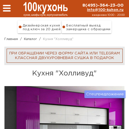
Перейти к основному содержанию
8(495)-364-23-00
info@100-kuhon.ru
ежедневно 10:00 - 20:00
Дизайнерская кухня
Бесплатный выезд
под ключ за 20 дней
замерщика с образцами
Главная
/
Каталог
/
Кухня "Холливуд"
ПРИ ОБРАЩЕНИИ ЧЕРЕЗ ФОРМУ САЙТА ИЛИ TELEGRAM
КЛАССНАЯ ДВУХУРОВНЕВАЯ СУШКА В ПОДАРОК
Кухня "Холливуд"
Спецпредложение