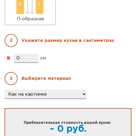
П-образная
2
Укажите размер кухни в сантиметрах
B
см
3
Выберите материал
Материал
*
Приблизительная стоимость вашей кухни:
~
0
руб.