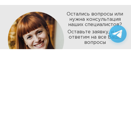
Остались вопросы или
нужна консультация
наших специалистов?
Оставьте заявку, и мы
ответим на все Ваши
вопросы
8 (495)-364-23-00
info@100-kuhon.ru
8 (985)-364-23-00
Режим работы
10:00 - 20:00
Оставить заявку
без выходных
Адрес салона:
г. Москва, бульвар Яна Райниса, д 2, корпус 1
(Для посещения необходима предварительная запись по
телефону)