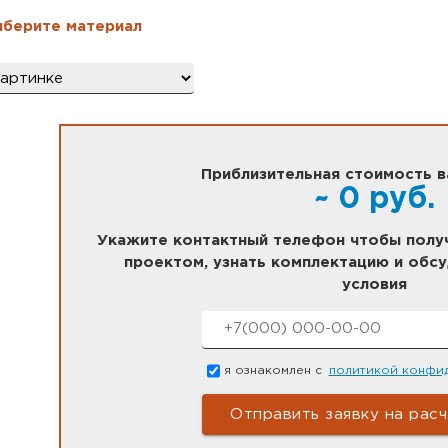
берите материал
л
*
Приблизительная стоимость в
~
0
руб.
Укажите контактный телефон чтобы получ
проектом, узнать комплектацию и обс
условия
Номер телефона
*
Согласие
*
я ознакомлен с
политикой конфи