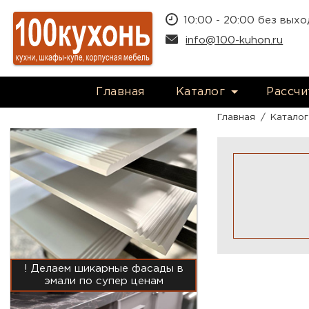
Перейти к основному содержанию
10:00 - 20:00 без вых
info@100-kuhon.ru
Главная
Каталог
Рассчи
Главная
/
Каталог
! Делаем шикарные фасады в
эмали по супер ценам