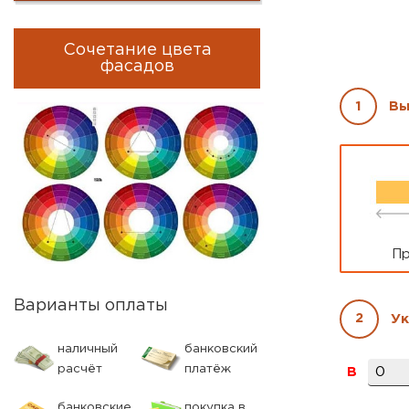
Сочетание цвета
фасадов
1
Вы
Парамет
Пр
Варианты оплаты
2
Ук
наличный
банковский
расчёт
платёж
B
банковские
покупка в