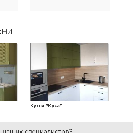
ХНИ
"
Кухня "Крка"
я наших специалистов?