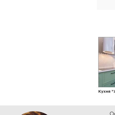
Кухня "
О